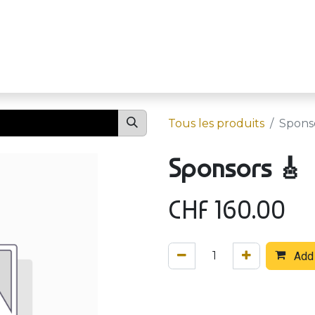
Événements
S
Tous les produits
Sponso
Sponsors 🎸
CHF
160.00
Add 